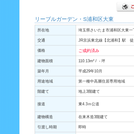
リーブルガーデン・S浦和区大東
所在地
埼玉県さいたま市浦和区大東一丁
交通
JR京浜東北線【北浦和】駅 徒
価格
ご成約済み
建物面積
110.13
m²
/ - 坪
築年月
平成29年10月
用途地域
第一種中高層住居専用地域
階建て
地上3階建て
接道
東4.3ｍ公道
建物構造
在来木造3階建て
引渡し時期
即時